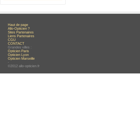
Haut de page
Allo-Opticien ?
Sites Partenaires
Liens Partenaires
CGU
CONTACT
Grandes villes :
Opticien Paris
Opticien Lyon
Opticien Marseille
-
©2012 allo-opticien.fr