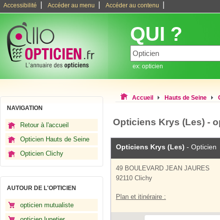
|
|
|
Accessibilité
Accéder au menu
Accéder au contenu
QUI ?
ex: opticien
Accueil
Hauts de Seine
NAVIGATION
Opticiens Krys (Les) - o
Retour à l'accueil
Opticien Hauts de Seine
Opticiens Krys (Les)
- Opticien
Opticien Clichy
49 BOULEVARD JEAN JAURES
92110 Clichy
AUTOUR DE L'OPTICIEN
Plan et itinéraire :
opticien mutualiste
opticien lunetier