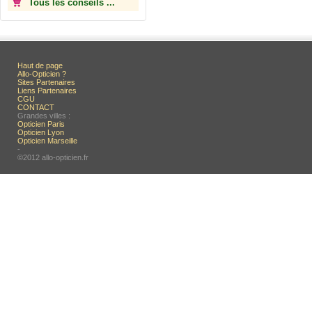
Tous les conseils ...
Haut de page
Allo-Opticien ?
Sites Partenaires
Liens Partenaires
CGU
CONTACT
Grandes villes :
Opticien Paris
Opticien Lyon
Opticien Marseille
-
©2012 allo-opticien.fr