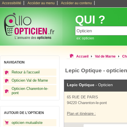
|
|
|
Accessibilité
Accéder au menu
Accéder au contenu
QUI ?
ex: opticien
Accueil
Val de Marne
Ch
NAVIGATION
Lepic Optique - opticie
Retour à l'accueil
Opticien Val de Marne
Lepic Optique
- Opticien
Opticien Charenton-le-
pont
65 RUE DE PARIS
94220 Charenton-le-pont
AUTOUR DE L'OPTICIEN
Plan et itinéraire :
opticien mutualiste