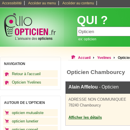
|
|
|
Accessibilité
Accéder au menu
Accéder au contenu
QUI ?
ex: opticien
Accueil
Yvelines
Optici
NAVIGATION
Opticien Chambourcy
Retour à l'accueil
Opticien Yvelines
Alain Afflelou
- Opticien
ADRESSE NON COMMUNIQUEE
AUTOUR DE L'OPTICIEN
78240 Chambourcy
opticien mutualiste
Afficher les détails
opticien lunetier
opticien conseil