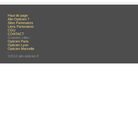
Haut de page
Allo-Opticien ?
Sites Partenaires
Liens Partenaires
CGU
CONTACT
Grandes villes :
Opticien Paris
Opticien Lyon
Opticien Marseille
-
©2012 allo-opticien.fr