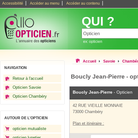
|
|
|
Accessibilité
Accéder au menu
Accéder au contenu
QUI ?
ex: opticien
Accueil
Savoie
Chambé
NAVIGATION
Boucly Jean-Pierre - o
Retour à l'accueil
Opticien Savoie
Boucly Jean-Pierre
- Opticien
Opticien Chambéry
42 RUE VIEILLE MONNAIE
73000 Chambéry
AUTOUR DE L'OPTICIEN
Plan et itinéraire :
opticien mutualiste
opticien lunetier