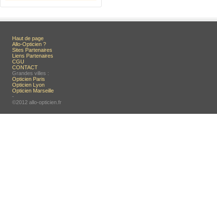
Haut de page
Allo-Opticien ?
Sites Partenaires
Liens Partenaires
CGU
CONTACT
Grandes villes :
Opticien Paris
Opticien Lyon
Opticien Marseille
-
©2012 allo-opticien.fr