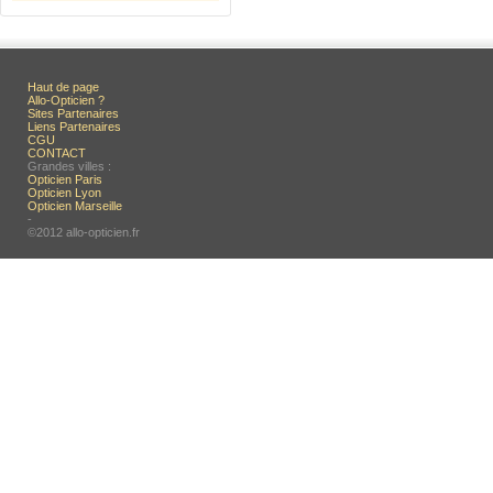
Haut de page
Allo-Opticien ?
Sites Partenaires
Liens Partenaires
CGU
CONTACT
Grandes villes :
Opticien Paris
Opticien Lyon
Opticien Marseille
-
©2012 allo-opticien.fr