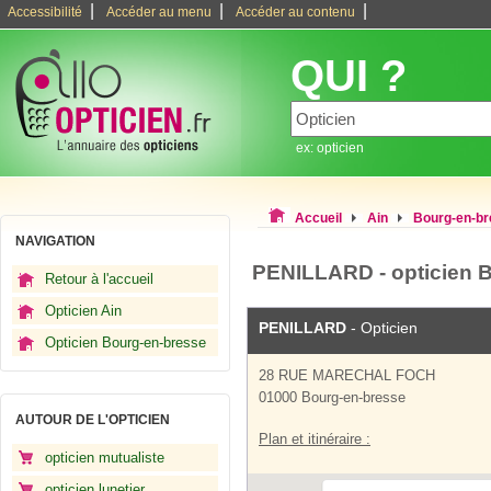
|
|
|
Accessibilité
Accéder au menu
Accéder au contenu
QUI ?
ex: opticien
Accueil
Ain
Bourg-en-b
NAVIGATION
PENILLARD - opticien 
Retour à l'accueil
Opticien Ain
PENILLARD
- Opticien
Opticien Bourg-en-bresse
28 RUE MARECHAL FOCH
01000 Bourg-en-bresse
AUTOUR DE L'OPTICIEN
Plan et itinéraire :
opticien mutualiste
opticien lunetier