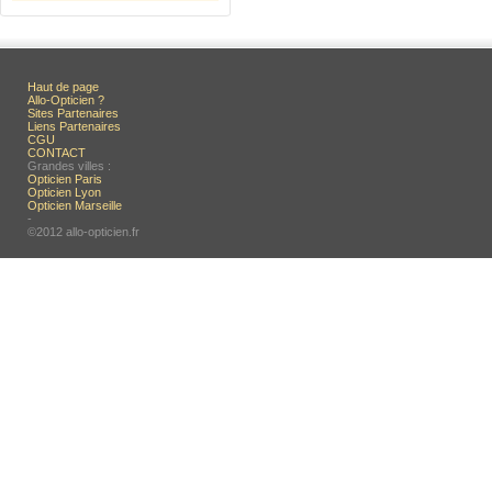
Haut de page
Allo-Opticien ?
Sites Partenaires
Liens Partenaires
CGU
CONTACT
Grandes villes :
Opticien Paris
Opticien Lyon
Opticien Marseille
-
©2012 allo-opticien.fr