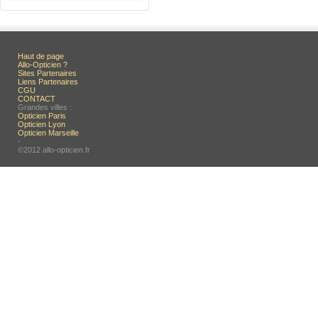
Haut de page
Allo-Opticien ?
Sites Partenaires
Liens Partenaires
CGU
CONTACT
Grandes villes :
Opticien Paris
Opticien Lyon
Opticien Marseille
-
©2012 allo-opticien.fr