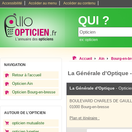
|
|
|
Accessibilité
Accéder au menu
Accéder au contenu
QUI ?
ex: opticien
Accueil
Ain
Bourg-en-b
NAVIGATION
La Générale d'Optique 
Retour à l'accueil
Opticien Ain
La Générale d'Optique
- Opticie
Opticien Bourg-en-bresse
BOULEVARD CHARLES DE GAUL
01000 Bourg-en-bresse
AUTOUR DE L'OPTICIEN
Plan et itinéraire :
opticien mutualiste
opticien lunetier