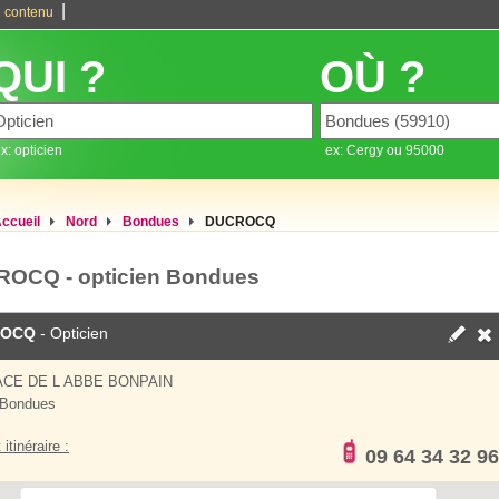
|
 contenu
QUI ?
OÙ ?
x: opticien
ex: Cergy ou 95000
ccueil
Nord
Bondues
DUCROCQ
OCQ - opticien Bondues
ROCQ
- Opticien
ACE DE L ABBE BONPAIN
 Bondues
 itinéraire :
09 64 34 32 96