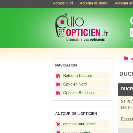
|
|
Accessibilité
Accéder au menu
Accéder au
e
A
NAVIGATION
DUCR
Retour à l'accueil
Opticien Nord
DUC
Opticien Bondues
34 PL
59910
AUTOUR DE L'OPTICIEN
Plan et
opticien mutualiste
opticien lunetier