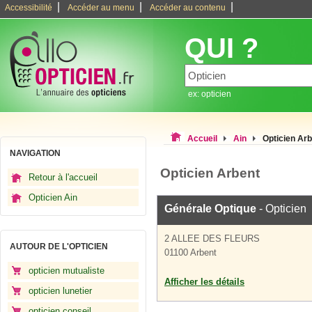
|
|
|
Accessibilité
Accéder au menu
Accéder au contenu
QUI ?
ex: opticien
Accueil
Ain
Opticien Ar
NAVIGATION
Opticien Arbent
Retour à l'accueil
Opticien Ain
Générale Optique
- Opticien
2 ALLEE DES FLEURS
AUTOUR DE L'OPTICIEN
01100 Arbent
opticien mutualiste
Afficher les détails
opticien lunetier
opticien conseil