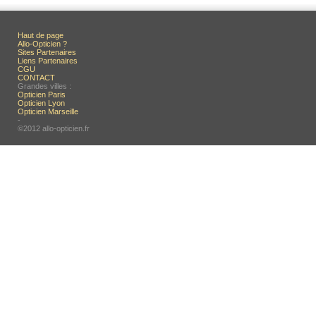
Haut de page
Allo-Opticien ?
Sites Partenaires
Liens Partenaires
CGU
CONTACT
Grandes villes :
Opticien Paris
Opticien Lyon
Opticien Marseille
-
©2012 allo-opticien.fr