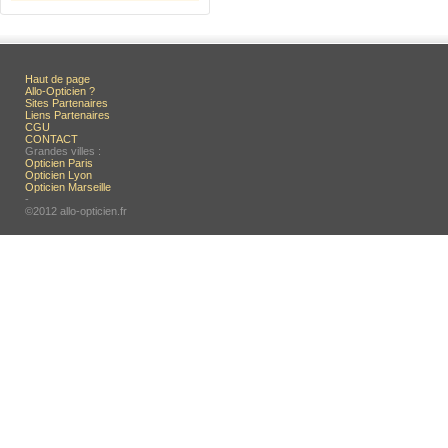
Haut de page
Allo-Opticien ?
Sites Partenaires
Liens Partenaires
CGU
CONTACT
Grandes villes :
Opticien Paris
Opticien Lyon
Opticien Marseille
-
©2012 allo-opticien.fr