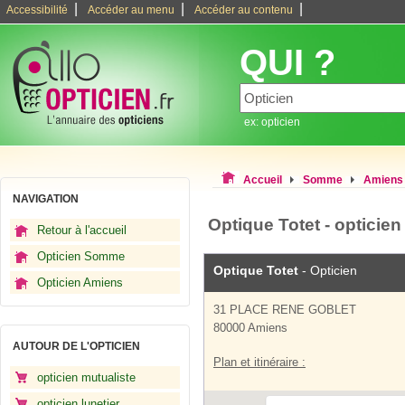
|
|
|
Accessibilité
Accéder au menu
Accéder au contenu
QUI ?
ex: opticien
Accueil
Somme
Amiens
NAVIGATION
Optique Totet - opticie
Retour à l'accueil
Opticien Somme
Optique Totet
- Opticien
Opticien Amiens
31 PLACE RENE GOBLET
80000 Amiens
AUTOUR DE L'OPTICIEN
Plan et itinéraire :
opticien mutualiste
opticien lunetier