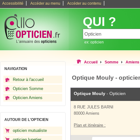
|
|
|
Accessibilité
Accéder au menu
Accéder au contenu
QUI ?
ex: opticien
Accueil
Somme
Amiens
NAVIGATION
Optique Mouly - optici
Retour à l'accueil
Opticien Somme
Optique Mouly
- Opticien
Opticien Amiens
8 RUE JULES BARNI
80000 Amiens
AUTOUR DE L'OPTICIEN
Plan et itinéraire :
opticien mutualiste
opticien lunetier