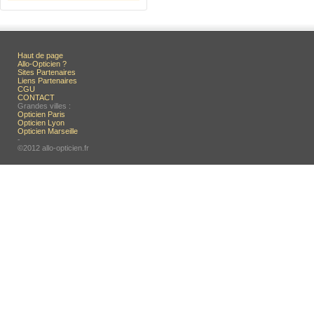
Haut de page
Allo-Opticien ?
Sites Partenaires
Liens Partenaires
CGU
CONTACT
Grandes villes :
Opticien Paris
Opticien Lyon
Opticien Marseille
-
©2012 allo-opticien.fr