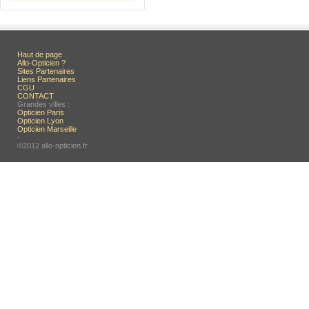
Haut de page
Allo-Opticien ?
Sites Partenaires
Liens Partenaires
CGU
CONTACT
Grandes villes :
Opticien Paris
Opticien Lyon
Opticien Marseille
-
©2012 allo-opticien.fr