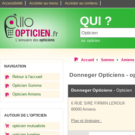
|
|
|
Accessibilité
Accéder au menu
Accéder au contenu
QUI ?
ex: opticien
Accueil
Somme
Amiens
NAVIGATION
Donneger Opticiens - o
Retour à l'accueil
Opticien Somme
Donneger Opticiens
- Opticien
Opticien Amiens
6 RUE SIRE FIRMIN LEROUX
80000 Amiens
AUTOUR DE L'OPTICIEN
Plan et itinéraire :
opticien mutualiste
opticien lunetier